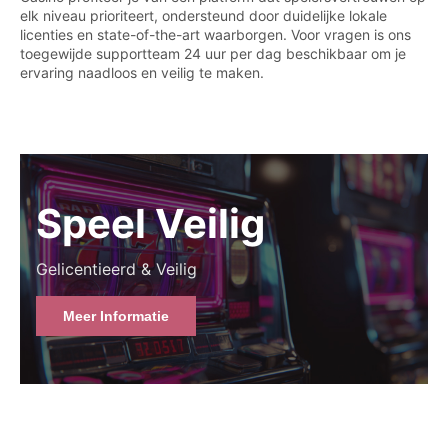
elk niveau prioriteert, ondersteund door duidelijke lokale
licenties en state-of-the-art waarborgen. Voor vragen is ons
toegewijde supportteam 24 uur per dag beschikbaar om je
ervaring naadloos en veilig te maken.
Speel Veilig
Gelicentieerd & Veilig
Meer Informatie