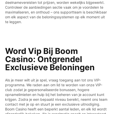
deelnamevereisten tot prijzen, worden wekelijks bijgewerkt.
Controleer de aanbiedingen sectie vaak om je voordelen te
maximaliseren, en onthoud – ons supportteam is beschikbaar
om elk aspect van de beloningssystemen op elk moment uit
te leggen.
Word Vip Bij Boom
Casino: Ontgrendel
Exclusieve Beloningen
Als je meer wilt uit je spel, vraag toegang aan tot ons VIP-
programma. We raden aan om lid te worden van onze VIP-
club zodat je gepersonaliseerde bonussen, hogere
opnamelimieten en hulp bij het beheren van je account kunt
krijgen. Zodra je een bepaald niveau bereikt, neemt ons team
contact met je op en stuurt je een exclusieve uitnodiging.
Boom Casino heeft een beperkt aantal leden, en elk lid wordt
afzonderlijk bekeken. Als je regelmatig speelt en interacteert