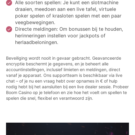
Alle soorten spellen: Je kunt een slotmachine
draaien, meedoen aan een live tafel, virtuele
poker spelen of krasloten spelen met een paar
veegbewegingen.
Directe meldingen: Om bonussen bij te houden,
herinneringen instellen voor jackpots of
herlaadbeloningen.
Beveiliging wordt nooit in gevaar gebracht. Geavanceerde
encryptie beschermt je gegevens, en je beheert alle
accountinstellingen, inclusief limieten en meldingen, direct
vanaf je apparaat. Ons supportteam is beschikbaar via live
chat – of je nu een vraag hebt over opnames in € of hulp
nodig hebt bij het aansluiten bij een live dealer sessie. Probeer
Boom Casino op je telefoon en zie hoe het voelt om spellen te
spelen die snel, flexibel en verantwoord zijn.