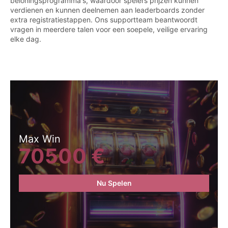
beloningsprogramma's, waardoor spelers prijzen kunnen
verdienen en kunnen deelnemen aan leaderboards zonder
extra registratiestappen. Ons supportteam beantwoordt
vragen in meerdere talen voor een soepele, veilige ervaring
elke dag.
Max Win
70500 €
Nu Spelen