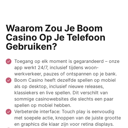
Waarom Zou Je Boom
Casino Op Je Telefoon
Gebruiken?
Toegang op elk moment is gegarandeerd – onze
app werkt 24/7, inclusief tijdens woon-
werkverkeer, pauzes of ontspannen op je bank.
Boom Casino heeft dezelfde spellen op mobiel
als op desktop, inclusief nieuwe releases,
klassiekers en live spellen. Dit verschilt van
sommige casinowebsites die slechts een paar
spellen op mobiel hebben.
Verbeterde interface: Touch play is eenvoudig
met soepele actie, knoppen van de juiste grootte
en graphics die klaar zijn voor retina displays.