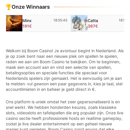
Onze Winnaars
Minx
18:55:45
Catta
18:55:
191€
367€
Welkom bij Boom Casino! Je avontuur begint in Nederland. Als
je op zoek bent naar een nieuwe plek om spellen te spelen,
raden we aan om Boom Casino te bekijken. Om te beginnen,
maak een account aan en vind een selectie van spellen,
betalingsopties en speciale functies die speciaal voor
Nederlands spelers zijn gemaakt. Het is eenvoudig om je aan
te melden: vul gewoon een paar gegevens in, kies je taal, stel
accountlimieten in en beheer je geld direct in €.
Ons platform is uniek omdat het zeer gepersonaliseerd is en
snel werkt. We hebben honderden keuzes, zoals klassieke
slots, videoslots en tafelspellen die erg populair zijn. Onze live
casino sectie heeft professionele hosts en realtime gameplay,
zodat je live dealer entertainment op een geheel nieuwe
manier kunt genieten. Boom Casino zorgt ervoor dat elke