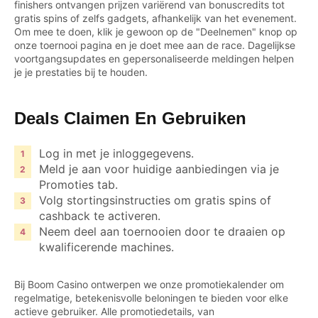
finishers ontvangen prijzen variërend van bonuscredits tot
gratis spins of zelfs gadgets, afhankelijk van het evenement.
Om mee te doen, klik je gewoon op de "Deelnemen" knop op
onze toernooi pagina en je doet mee aan de race. Dagelijkse
voortgangsupdates en gepersonaliseerde meldingen helpen
je je prestaties bij te houden.
Deals Claimen En Gebruiken
Log in met je inloggegevens.
Meld je aan voor huidige aanbiedingen via je
Promoties tab.
Volg stortingsinstructies om gratis spins of
cashback te activeren.
Neem deel aan toernooien door te draaien op
kwalificerende machines.
Bij Boom Casino ontwerpen we onze promotiekalender om
regelmatige, betekenisvolle beloningen te bieden voor elke
actieve gebruiker. Alle promotiedetails, van