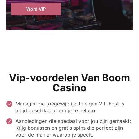
Word VIP
Vip-voordelen Van Boom
Casino
Manager die toegewijd is: Je eigen VIP-host is
altijd beschikbaar om je te helpen.
Aanbiedingen die speciaal voor jou zijn gemaakt:
Krijg bonussen en gratis spins die perfect zijn
voor de manier waarop je speelt.