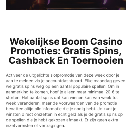
Wekelijkse Boom Casino
Promoties: Gratis Spins,
Cashback En Toernooien
Activeer de uitgelichte slotpromotie van deze week door je
aan te melden via je accountdashboard. Elke maandag geven
we gratis spins weg op een aantal populaire spellen. Om in
aanmerking te komen, hoef je alleen maar minimaal 20 € te
storten. Het aantal spins dat kan winnen kan van week tot
week veranderen, maar de voorwaarden van de promotie
bevatten altijd alle informatie die je nodig hebt. Je kunt je
winsten direct omzetten in echt geld als je de gratis spins op
de spellen die je hebt gekozen afmaakt. Er zijn geen extra
inzetvereisten of vertragingen.