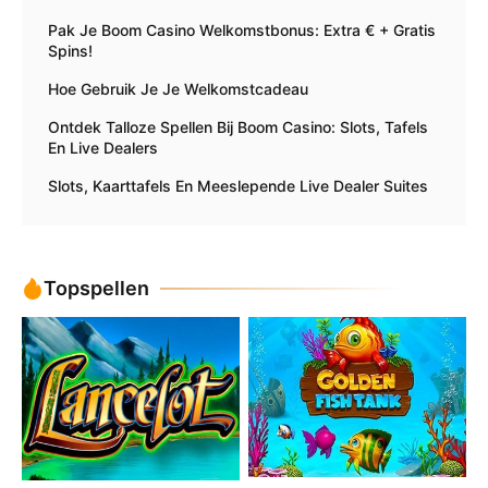
Pak Je Boom Casino Welkomstbonus: Extra € + Gratis
Spins!
Hoe Gebruik Je Je Welkomstcadeau
Ontdek Talloze Spellen Bij Boom Casino: Slots, Tafels
En Live Dealers
Slots, Kaarttafels En Meeslepende Live Dealer Suites
Wekelijkse Boom Casino Promoties: Gratis Spins,
Cashback En Toernooien
Exclusieve Wekelijkse Toernooien En Competities
Topspellen
Deals Claimen En Gebruiken
Word Vip Bij Boom Casino: Ontgrendel Exclusieve
Beloningen
Vip-voordelen Van Boom Casino
Bij Boom Casino Kun Je Met Vertrouwen Spelen: Veilig
En Gelicentieerd In Nederland