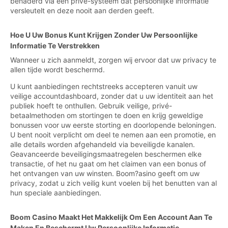
benaderd via een privé-systeem dat persoonlijke informatie
versleutelt en deze nooit aan derden geeft.
Hoe U Uw Bonus Kunt Krijgen Zonder Uw Persoonlijke
Informatie Te Verstrekken
Wanneer u zich aanmeldt, zorgen wij ervoor dat uw privacy te
allen tijde wordt beschermd.
U kunt aanbiedingen rechtstreeks accepteren vanuit uw
veilige accountdashboard, zonder dat u uw identiteit aan het
publiek hoeft te onthullen. Gebruik veilige, privé-
betaalmethoden om stortingen te doen en krijg geweldige
bonussen voor uw eerste storting en doorlopende beloningen.
U bent nooit verplicht om deel te nemen aan een promotie, en
alle details worden afgehandeld via beveiligde kanalen.
Geavanceerde beveiligingsmaatregelen beschermen elke
transactie, of het nu gaat om het claimen van een bonus of
het ontvangen van uw winsten. Boom?asino geeft om uw
privacy, zodat u zich veilig kunt voelen bij het benutten van al
hun speciale aanbiedingen.
Boom Casino Maakt Het Makkelijk Om Een Account Aan Te
Maken En Beschermt Uw Persoonlijke Informatie