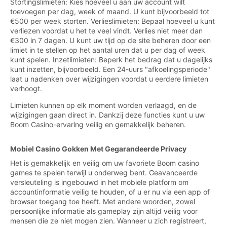
Stortingslimieten: Kies hoeveel u aan uw account wilt
toevoegen per dag, week of maand. U kunt bijvoorbeeld tot
€500 per week storten. Verlieslimieten: Bepaal hoeveel u kunt
verliezen voordat u het te veel vindt. Verlies niet meer dan
€300 in 7 dagen. U kunt uw tijd op de site beheren door een
limiet in te stellen op het aantal uren dat u per dag of week
kunt spelen. Inzetlimieten: Beperk het bedrag dat u dagelijks
kunt inzetten, bijvoorbeeld. Een 24-uurs "afkoelingsperiode"
laat u nadenken over wijzigingen voordat u eerdere limieten
verhoogt.
Limieten kunnen op elk moment worden verlaagd, en de
wijzigingen gaan direct in. Dankzij deze functies kunt u uw
Boom Casino-ervaring veilig en gemakkelijk beheren.
Mobiel Casino Gokken Met Gegarandeerde Privacy
Het is gemakkelijk en veilig om uw favoriete Boom casino
games te spelen terwijl u onderweg bent. Geavanceerde
versleuteling is ingebouwd in het mobiele platform om
accountinformatie veilig te houden, of u er nu via een app of
browser toegang toe heeft. Met andere woorden, zowel
persoonlijke informatie als gameplay zijn altijd veilig voor
mensen die ze niet mogen zien. Wanneer u zich registreert,