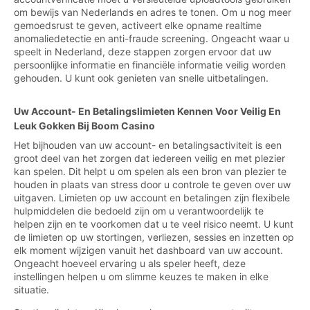
om bewijs van Nederlands en adres te tonen. Om u nog meer
gemoedsrust te geven, activeert elke opname realtime
anomaliedetectie en anti-fraude screening. Ongeacht waar u
speelt in Nederland, deze stappen zorgen ervoor dat uw
persoonlijke informatie en financiële informatie veilig worden
gehouden. U kunt ook genieten van snelle uitbetalingen.
Uw Account- En Betalingslimieten Kennen Voor Veilig En
Leuk Gokken Bij Boom Casino
Het bijhouden van uw account- en betalingsactiviteit is een
groot deel van het zorgen dat iedereen veilig en met plezier
kan spelen. Dit helpt u om spelen als een bron van plezier te
houden in plaats van stress door u controle te geven over uw
uitgaven. Limieten op uw account en betalingen zijn flexibele
hulpmiddelen die bedoeld zijn om u verantwoordelijk te
helpen zijn en te voorkomen dat u te veel risico neemt. U kunt
de limieten op uw stortingen, verliezen, sessies en inzetten op
elk moment wijzigen vanuit het dashboard van uw account.
Ongeacht hoeveel ervaring u als speler heeft, deze
instellingen helpen u om slimme keuzes te maken in elke
situatie.