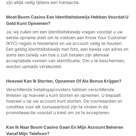
zijn altijd veilig tijdens een transactie.
Moet Boom Casino Een Identiteitsbewijs Hebben Voordat U
Geld Kunt Opnemen?
Ja, wij zullen om een identiteitsbewijs vragen voordat u uw
eerste opname doet om te voldoen aan Know Your Customer
(KYC)-regels in Nederland en uw account veilig te houden.
Een geldig identiteitsbewijs met foto, een bewijs van adres en
soms een bewijs van hoe u zult betalen zijn allemaal
acceptabele vormen van identificatie. Om u te beschermen,
worden uploads versleuteld.
Hoeveel Kan Ik Storten, Opnemen Of Als Bonus Krijgen?
Verschillende betalingsproviders hebben verschillende
limieten op hoeveel u kunt storten en opnemen. U bepaalt
hoeveel u op uw account kunt storten. De voorwaarden en
condities voor elk bonusaanbod zijn te vinden in de
promotiesectie voordat u kiest om ze te accepteren.
Kan Ik Naar Boom Casino Gaan En Mijn Account Beheren
Vanaf Mijn Telefoon?