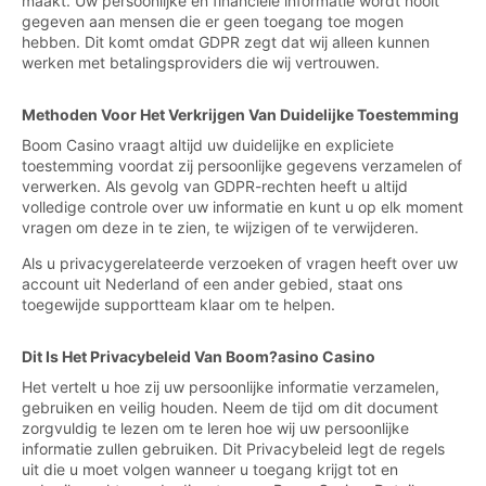
maakt. Uw persoonlijke en financiële informatie wordt nooit
gegeven aan mensen die er geen toegang toe mogen
hebben. Dit komt omdat GDPR zegt dat wij alleen kunnen
werken met betalingsproviders die wij vertrouwen.
Methoden Voor Het Verkrijgen Van Duidelijke Toestemming
Boom Casino vraagt altijd uw duidelijke en expliciete
toestemming voordat zij persoonlijke gegevens verzamelen of
verwerken. Als gevolg van GDPR-rechten heeft u altijd
volledige controle over uw informatie en kunt u op elk moment
vragen om deze in te zien, te wijzigen of te verwijderen.
Als u privacygerelateerde verzoeken of vragen heeft over uw
account uit Nederland of een ander gebied, staat ons
toegewijde supportteam klaar om te helpen.
Dit Is Het Privacybeleid Van Boom?asino Casino
Het vertelt u hoe zij uw persoonlijke informatie verzamelen,
gebruiken en veilig houden. Neem de tijd om dit document
zorgvuldig te lezen om te leren hoe wij uw persoonlijke
informatie zullen gebruiken. Dit Privacybeleid legt de regels
uit die u moet volgen wanneer u toegang krijgt tot en