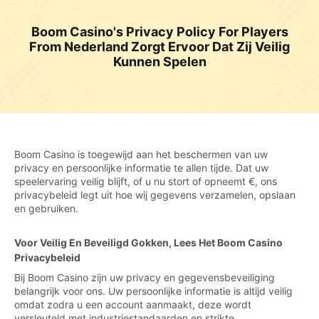
Boom Casino's Privacy Policy For Players
From Nederland Zorgt Ervoor Dat Zij Veilig
Kunnen Spelen
Boom Casino is toegewijd aan het beschermen van uw
privacy en persoonlijke informatie te allen tijde. Dat uw
speelervaring veilig blijft, of u nu stort of opneemt €, ons
privacybeleid legt uit hoe wij gegevens verzamelen, opslaan
en gebruiken.
Voor Veilig En Beveiligd Gokken, Lees Het Boom Casino
Privacybeleid
Bij Boom Casino zijn uw privacy en gegevensbeveiliging
belangrijk voor ons. Uw persoonlijke informatie is altijd veilig
omdat zodra u een account aanmaakt, deze wordt
versleuteld met industriestandaarden en strikte