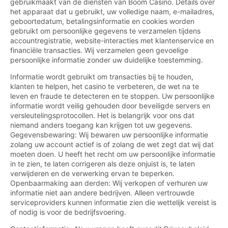
gebruikmaakt van de diensten van Boom Casino. Details over
het apparaat dat u gebruikt, uw volledige naam, e-mailadres,
geboortedatum, betalingsinformatie en cookies worden
gebruikt om persoonlijke gegevens te verzamelen tijdens
accountregistratie, website-interacties met klantenservice en
financiële transacties. Wij verzamelen geen gevoelige
persoonlijke informatie zonder uw duidelijke toestemming.
Informatie wordt gebruikt om transacties bij te houden,
klanten te helpen, het casino te verbeteren, de wet na te
leven en fraude te detecteren en te stoppen. Uw persoonlijke
informatie wordt veilig gehouden door beveiligde servers en
versleutelingsprotocollen. Het is belangrijk voor ons dat
niemand anders toegang kan krijgen tot uw gegevens.
Gegevensbewaring: Wij bewaren uw persoonlijke informatie
zolang uw account actief is of zolang de wet zegt dat wij dat
moeten doen. U heeft het recht om uw persoonlijke informatie
in te zien, te laten corrigeren als deze onjuist is, te laten
verwijderen en de verwerking ervan te beperken.
Openbaarmaking aan derden: Wij verkopen of verhuren uw
informatie niet aan andere bedrijven. Alleen vertrouwde
serviceproviders kunnen informatie zien die wettelijk vereist is
of nodig is voor de bedrijfsvoering.