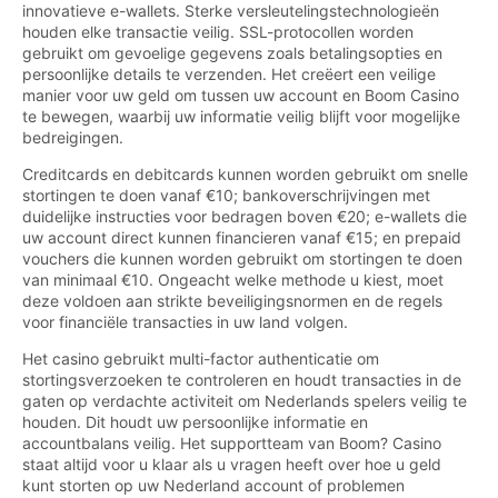
innovatieve e-wallets. Sterke versleutelingstechnologieën
houden elke transactie veilig. SSL-protocollen worden
gebruikt om gevoelige gegevens zoals betalingsopties en
persoonlijke details te verzenden. Het creëert een veilige
manier voor uw geld om tussen uw account en Boom Casino
te bewegen, waarbij uw informatie veilig blijft voor mogelijke
bedreigingen.
Creditcards en debitcards kunnen worden gebruikt om snelle
stortingen te doen vanaf €10; bankoverschrijvingen met
duidelijke instructies voor bedragen boven €20; e-wallets die
uw account direct kunnen financieren vanaf €15; en prepaid
vouchers die kunnen worden gebruikt om stortingen te doen
van minimaal €10. Ongeacht welke methode u kiest, moet
deze voldoen aan strikte beveiligingsnormen en de regels
voor financiële transacties in uw land volgen.
Het casino gebruikt multi-factor authenticatie om
stortingsverzoeken te controleren en houdt transacties in de
gaten op verdachte activiteit om Nederlands spelers veilig te
houden. Dit houdt uw persoonlijke informatie en
accountbalans veilig. Het supportteam van Boom? Casino
staat altijd voor u klaar als u vragen heeft over hoe u geld
kunt storten op uw Nederland account of problemen