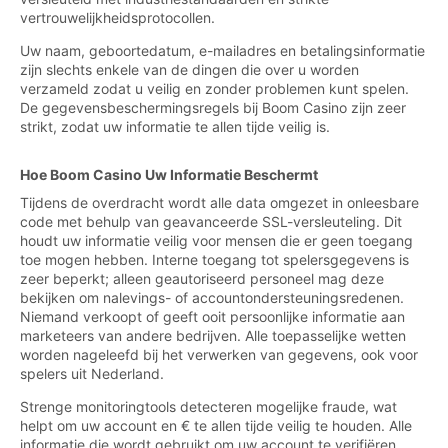
vertrouwelijkheidsprotocollen.
Uw naam, geboortedatum, e-mailadres en betalingsinformatie
zijn slechts enkele van de dingen die over u worden
verzameld zodat u veilig en zonder problemen kunt spelen.
De gegevensbeschermingsregels bij Boom Casino zijn zeer
strikt, zodat uw informatie te allen tijde veilig is.
Hoe Boom Casino Uw Informatie Beschermt
Tijdens de overdracht wordt alle data omgezet in onleesbare
code met behulp van geavanceerde SSL-versleuteling. Dit
houdt uw informatie veilig voor mensen die er geen toegang
toe mogen hebben. Interne toegang tot spelersgegevens is
zeer beperkt; alleen geautoriseerd personeel mag deze
bekijken om nalevings- of accountondersteuningsredenen.
Niemand verkoopt of geeft ooit persoonlijke informatie aan
marketeers van andere bedrijven. Alle toepasselijke wetten
worden nageleefd bij het verwerken van gegevens, ook voor
spelers uit Nederland.
Strenge monitoringtools detecteren mogelijke fraude, wat
helpt om uw account en € te allen tijde veilig te houden. Alle
informatie die wordt gebruikt om uw account te verifiëren,