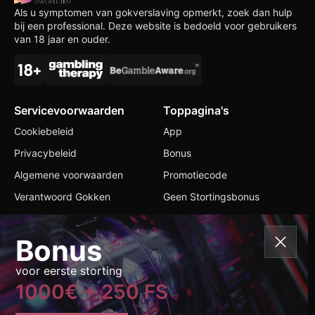
Als u symptomen van gokverslaving opmerkt, zoek dan hulp
bij een professional. Deze website is bedoeld voor gebruikers
van 18 jaar en ouder.
Servicevoorwaarden
Toppagina's
Cookiebeleid
App
Privacybeleid
Bonus
Algemene voorwaarden
Promotiecode
Verantwoord Gokken
Geen Stortingsbonus
Contacten
Bonus
+357 72 649442
voor eerste storting
info@boomcasinos.io
1000€ + 250 FS
Taal wisselen