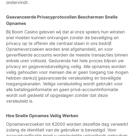
ondervindt.
Geavanceerde Privacyprotocollen Beschermen Snelle
Opnames
Bij Boom Casino geloven wij dat al onze spelers hun winsten
snel moeten kunnen ontvangen zonder de beveiliging en
privacy op te offeren die centraal staan in ons bedrijf.
Opnameverzoeken worden snel afgehandeld, en voor
geverifieerde accounts worden de meeste transacties binnen
enkele uren voltooid. Gedurende het hele proces blijven uw
privacy en gegevensbeveiliging veilig. Alle opnames worden
veilig gehouden voor mensen die er geen toegang toe mogen
hebben dankzij geavanceerde versleuteling en beveiligde
toegangskanalen. Veilige versleuteling wordt gebruikt voor
alle betalingsinformatie en geen privé-accountinformatie
wordt ooit gedeeld of opgeslagen zonder dat deze
versleuteld is.
Hoe Snelle Opnames Veilig Werken
Opnameverzoeken tot €2000 worden dezelfde dag verwerkt
zolang de identiteit van de gebruiker is bevestigd. Voor
accountverificatie moet u versleutelde uploadtools gebruiken