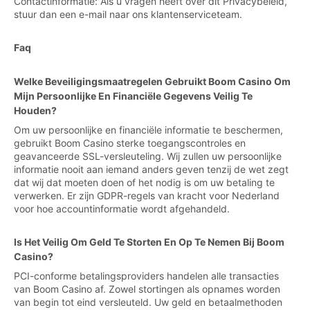
Contactinformatie: Als u vragen heeft over dit Privacybeleid,
stuur dan een e-mail naar ons klantenserviceteam.
Faq
Welke Beveiligingsmaatregelen Gebruikt Boom Casino Om
Mijn Persoonlijke En Financiële Gegevens Veilig Te
Houden?
Om uw persoonlijke en financiële informatie te beschermen,
gebruikt Boom Casino sterke toegangscontroles en
geavanceerde SSL-versleuteling. Wij zullen uw persoonlijke
informatie nooit aan iemand anders geven tenzij de wet zegt
dat wij dat moeten doen of het nodig is om uw betaling te
verwerken. Er zijn GDPR-regels van kracht voor Nederland
voor hoe accountinformatie wordt afgehandeld.
Is Het Veilig Om Geld Te Storten En Op Te Nemen Bij Boom
Casino?
PCI-conforme betalingsproviders handelen alle transacties
van Boom Casino af. Zowel stortingen als opnames worden
van begin tot eind versleuteld. Uw geld en betaalmethoden