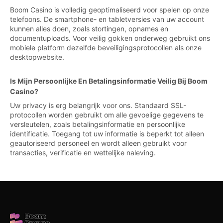
Boom Casino is volledig geoptimaliseerd voor spelen op onze
telefoons. De smartphone- en tabletversies van uw account
kunnen alles doen, zoals stortingen, opnames en
documentuploads. Voor veilig gokken onderweg gebruikt ons
mobiele platform dezelfde beveiligingsprotocollen als onze
desktopwebsite.
Is Mijn Persoonlijke En Betalingsinformatie Veilig Bij Boom
Casino?
Uw privacy is erg belangrijk voor ons. Standaard SSL-
protocollen worden gebruikt om alle gevoelige gegevens te
versleutelen, zoals betalingsinformatie en persoonlijke
identificatie. Toegang tot uw informatie is beperkt tot alleen
geautoriseerd personeel en wordt alleen gebruikt voor
transacties, verificatie en wettelijke naleving.